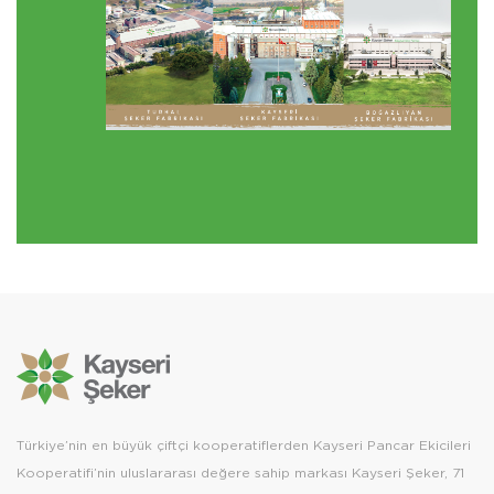
Türkiye’nin en büyük çiftçi kooperatiflerden Kayseri Pancar Ekicileri
Kooperatifi’nin uluslararası değere sahip markası Kayseri Şeker, 71