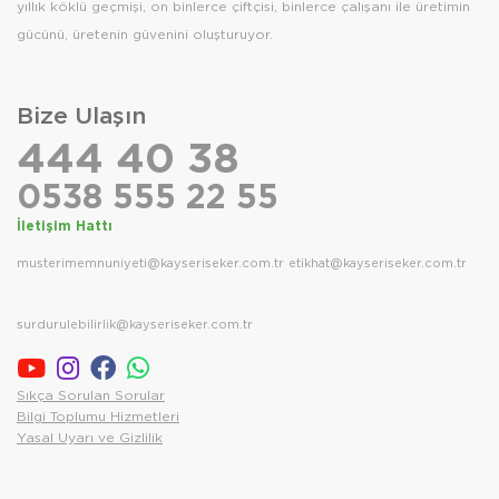
yıllık köklü geçmişi, on binlerce çiftçisi, binlerce çalışanı ile üretimin
gücünü, üretenin güvenini oluşturuyor.
Bize Ulaşın
444 40 38
0538 555 22 55
İletişim Hattı
musterimemnuniyeti@kayseriseker.com.tr
etikhat@kayseriseker.com.tr
surdurulebilirlik@kayseriseker.com.tr
Sıkça Sorulan Sorular
Bilgi Toplumu Hizmetleri
Yasal Uyarı ve Gizlilik