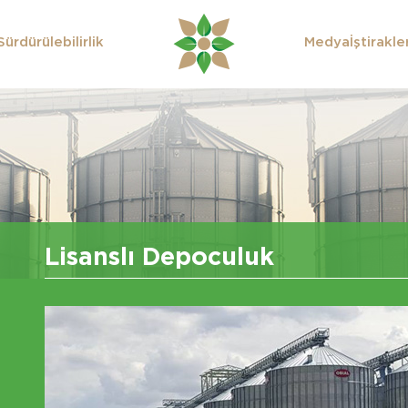
Sürdürülebilirlik
Medya
İştirakle
Lisanslı Depoculuk