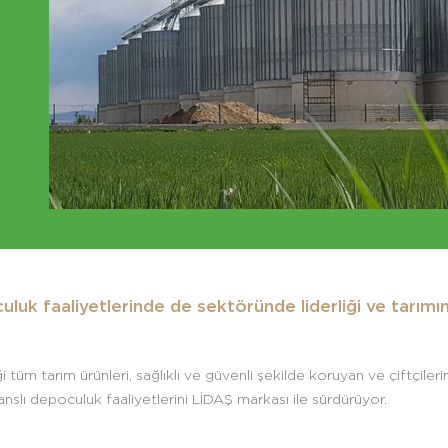
culuk faaliyetlerinde de sektöründe liderliği ve tarımı
iği tüm tarım ürünleri, sağlıklı ve güvenli şekilde koruyan ve çiftçi
anslı depoculuk faaliyetlerini LİDAŞ markası ile sürdürüyor.