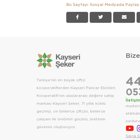
Bu Sayfayı Sosyal Medyada Paylaş
Bize
44
Türkiye’nin en büyük çiftçi
kooperatiflerden Kayseri Pancar Ekicileri
05
Kooperatifi’nin uluslararası değere sahip
İletişi
markası Kayseri Şeker, 71 yıllık köklü
muster
geçmişi, on binlerce çiftçisi, binlerce
etikhat
çalışanı ile üretimin gücünü, üretenin
surduru
güvenini oluşturuyor.
Sıkça S