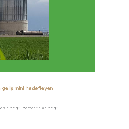
n gelişimini hedefleyen
lerimizin doğru zamanda en doğru