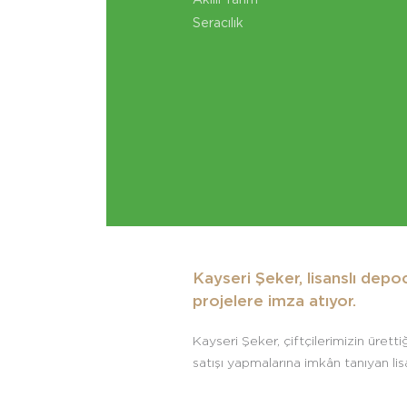
Akıllı Tarım
Seracılık
Kayseri Şeker, lisanslı depo
projelere imza atıyor.
Kayseri Şeker, çiftçilerimizin ürett
satışı yapmalarına imkân tanıyan lis