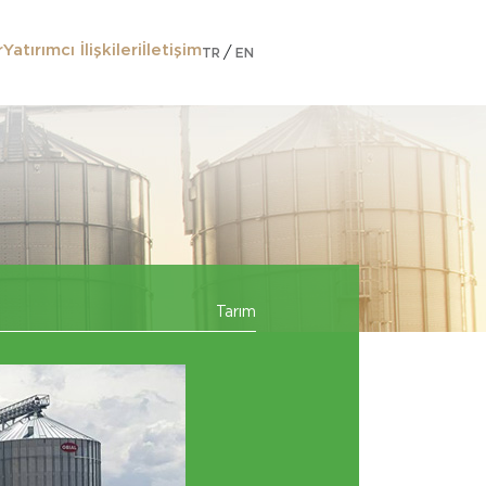
r
Yatırımcı İlişkileri
İletişim
/
TR
EN
Tarım