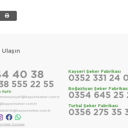
 Ulaşın
4 40 38
Kayseri Şeker Fabrikası
0352 331 24 
38 555 22 55
Boğazlıyan Şeker Fabrikas
m Hattı
0354 645 25
imemnuniyeti@kayseriseker.com.tr
@kayseriseker.com.tr
Turhal Şeker Fabrikası
0356 275 35 
lebilirlik@kayseriseker.com.tr
orulan Sorular