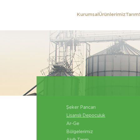
Kurumsal
Ürünlerimiz
Tarım
Şeker Pancarı
Lisanslı Depoculuk
Ar-Ge
Bölgelerimiz