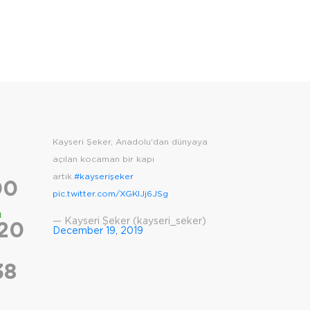
Kayseri Şeker, Anadolu'dan dünyaya
açılan kocaman bir kapı
artık.
#kayserişeker
00
pic.twitter.com/XGKlJj6JSg
ı
— Kayseri Şeker (kayseri_seker)
 20
December 19, 2019
38