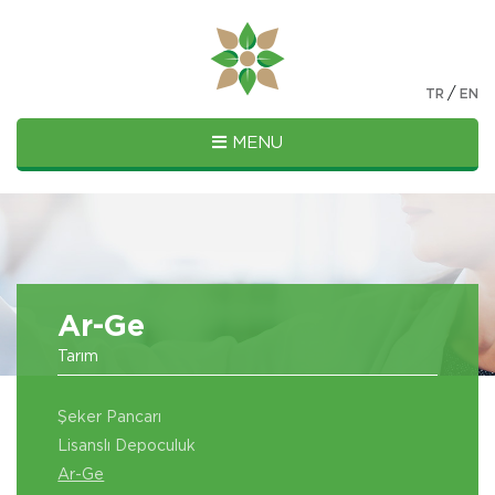
/
TR
EN
MENU
Ar-Ge
Tarım
Şeker Pancarı
Lisanslı Depoculuk
Ar-Ge