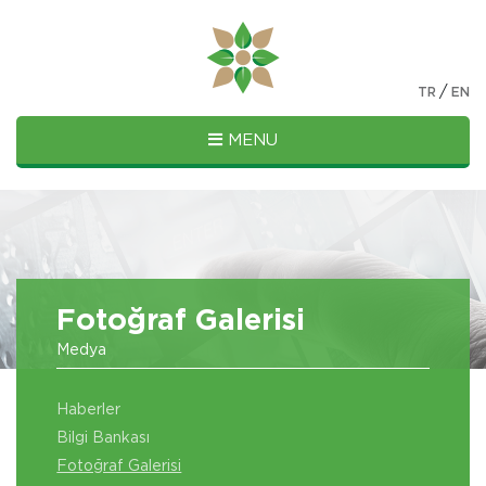
/
TR
EN
MENU
Fotoğraf Galerisi
Medya
Haberler
Bilgi Bankası
Fotoğraf Galerisi