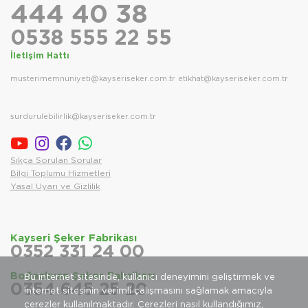
444 40 38
0538 555 22 55
İletişim Hattı
musterimemnuniyeti@kayseriseker.com.tr
etikhat@kayseriseker.com.tr
surdurulebilirlik@kayseriseker.com.tr
Sıkça Sorulan Sorular
Bilgi Toplumu Hizmetleri
Yasal Uyarı ve Gizlilik
Kayseri Şeker Fabrikası
0352 331 24 00
Boğazlıyan Şeker Fabrikası
Bu internet sitesinde, kullanıcı deneyimini geliştirmek ve
0354 645 25 20
internet sitesinin verimli çalışmasını sağlamak amacıyla
çerezler kullanılmaktadır.
Çerezleri nasıl kullandığımız,