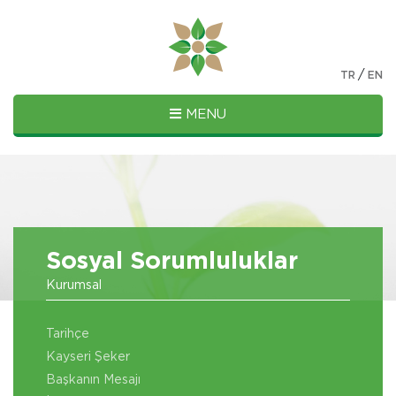
/
TR
EN
MENU
Sosyal Sorumluluklar
Kurumsal
Tarihçe
Kayseri Şeker
Başkanın Mesajı