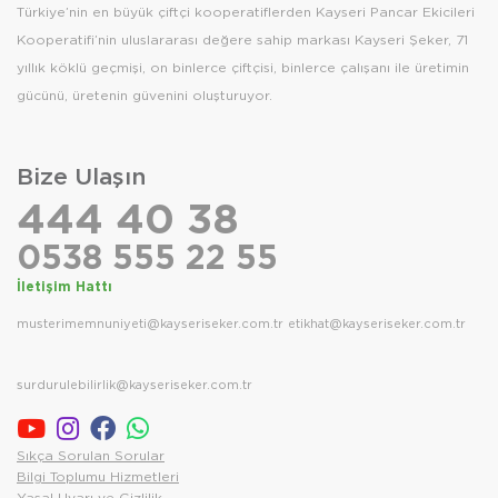
Türkiye’nin en büyük çiftçi kooperatiflerden Kayseri Pancar Ekicileri
Kooperatifi’nin uluslararası değere sahip markası Kayseri Şeker, 71
yıllık köklü geçmişi, on binlerce çiftçisi, binlerce çalışanı ile üretimin
gücünü, üretenin güvenini oluşturuyor.
Bize Ulaşın
444 40 38
0538 555 22 55
İletişim Hattı
musterimemnuniyeti@kayseriseker.com.tr
etikhat@kayseriseker.com.tr
surdurulebilirlik@kayseriseker.com.tr
Sıkça Sorulan Sorular
Bilgi Toplumu Hizmetleri