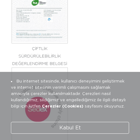
ÇİFTLİK
SÜRDÜRÜLEBİLİRLİK
DEĞERLENDİRME BELGESİ
Bu internet sitesinde, kullanıcı deneyimini geliştirmek
ve internet sitesinin verimli çalışmasını sağlamak
amacıyla çerezler kullanılmaktadır.
Çerezleri nasıl
kullandığımız, sildiğimiz ve engellediğimiz ile ilgili detaylı
bilgi için lütfen
Çerezler (Cookies)
sayfasını okuyunuz.
Kabul Et