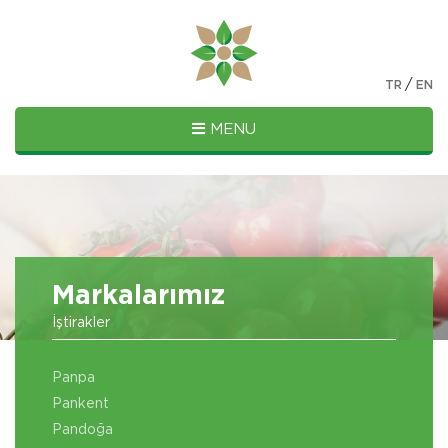
/
TR
EN
MENU
Markalarımız
İştirakler
Panpa
Pankent
Pandoğa