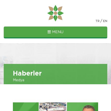
/
TR
EN
MENU
Haberler
Medya