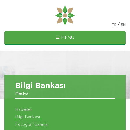
/
TR
EN
MENU
Bilgi Bankası
Medya
Haberler
Bilgi Bankası
Fotoğraf Galerisi